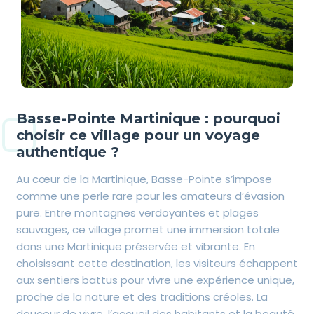
Basse-Pointe Martinique : pourquoi
choisir ce village pour un voyage
authentique ?
Au cœur de la Martinique, Basse-Pointe s’impose
comme une perle rare pour les amateurs d’évasion
pure. Entre montagnes verdoyantes et plages
sauvages, ce village promet une immersion totale
dans une Martinique préservée et vibrante. En
choisissant cette destination, les visiteurs échappent
aux sentiers battus pour vivre une expérience unique,
proche de la nature et des traditions créoles. La
douceur de vivre, l’accueil des habitants et la beauté