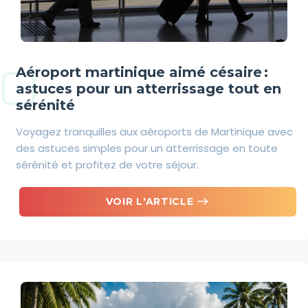
Aéroport martinique aimé césaire :
astuces pour un atterrissage tout en
sérénité
Voyagez tranquilles aux aéroports de Martinique avec
des astuces simples pour un atterrissage en toute
sérénité et profitez de votre séjour.
east
VOIR L'ARTICLE