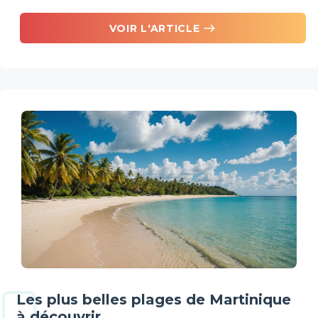
east
VOIR L'ARTICLE
Les plus belles plages de Martinique
à découvrir