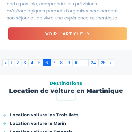
carte postale, comprendre les prévisions
météorologiques permet d’organiser sereinement
son séjour et de vivre une expérience authentique.
east
VOIR L'ARTICLE
‹
1
2
3
4
5
6
7
8
9
10
...
24
25
›
Destinations
Location de voiture en Martinique
Location voiture les Trois Ilets
Location voiture le Marin