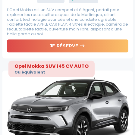
L'Opel Mokka est un SUV compact et élégant, parfait pour
explorer les routes pittoresques de la Martinique, alliant
confort, technologie avancée et une conduite agréable.
Tablette tactile APPLE CAR PLAY, 4 vitres électrique, caméra de
recul, tablette tactile, ouverture main libre, disposant d'une
belle garde au sol
east
JE RÉSERVE
Opel Mokka SUV 145 CV AUTO
Ou équivalent