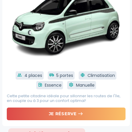
group
4 places
airport_shuttle
5 portes
ac_unit
Climatisation
local_gas_station
Essence
settings
Manuelle
Cette petite citadine idéale pour sillonner les routes de l'île,
en couple ou à 3 pour un confort optimal!
east
JE RÉSERVE