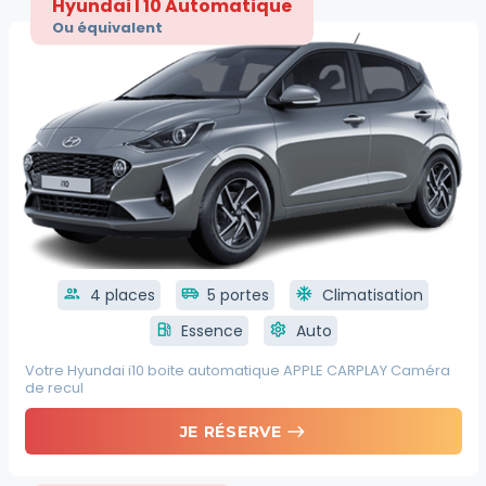
Hyundai I 10 Automatique
Ou équivalent
group
4 places
airport_shuttle
5 portes
ac_unit
Climatisation
local_gas_station
Essence
settings
Auto
Votre Hyundai i10 boite automatique APPLE CARPLAY Caméra
de recul
east
JE RÉSERVE