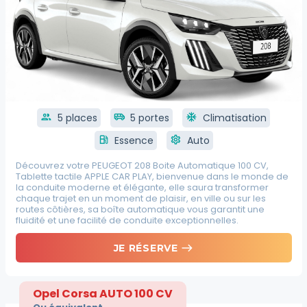
group
5 places
airport_shuttle
5 portes
ac_unit
Climatisation
local_gas_station
Essence
settings
Auto
Découvrez votre PEUGEOT 208 Boite Automatique 100 CV,
Tablette tactile APPLE CAR PLAY, bienvenue dans le monde de
la conduite moderne et élégante, elle saura transformer
chaque trajet en un moment de plaisir, en ville ou sur les
routes côtières, sa boîte automatique vous garantit une
fluidité et une facilité de conduite exceptionnelles.
east
JE RÉSERVE
Opel Corsa AUTO 100 CV