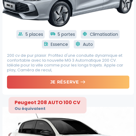
group
5 places
airport_shuttle
5 portes
ac_unit
Climatisation
local_gas_station
Essence
settings
Auto
200 cv de pur plaisir. Profitez d'une conduite dynamique et
confortable avec la nouvelle MG 3 Automatique 200 CV.
Idéale pour la ville comme pour les longs trajets. Apple car
play, Caméra de recul,
east
JE RÉSERVE
Peugeot 208 AUTO 100 CV
Ou équivalent