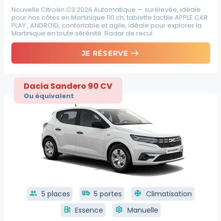
Nouvelle Citroën C3 2026 Automatique — surélevée, idéale
pour nos côtes en Martinique 110 ch, tablette tactile APPLE CAR
PLAY , ANDROID, confortable et agile, idéale pour explorer la
Martinique en toute sérénité. Radar de recul.
east
JE RÉSERVE
Dacia Sandero 90 CV
Ou équivalent
group
5 places
airport_shuttle
5 portes
ac_unit
Climatisation
local_gas_station
Essence
settings
Manuelle