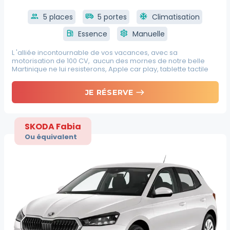
group
5 places
airport_shuttle
5 portes
ac_unit
Climatisation
local_gas_station
Essence
settings
Manuelle
L 'alliée incontournable de vos vacances, avec sa
motorisation de 100 CV, aucun des mornes de notre belle
Martinique ne lui resisterons, Apple car play, tablette tactile
east
JE RÉSERVE
SKODA Fabia
Ou équivalent