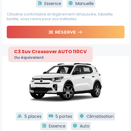
local_gas_station
Essence
settings
Manuelle
Citadine confortable et légèrement réhaussée, tablette
tactile, vous ravira pour vos ballades
east
JE RÉSERVE
C3 Suv Crossover AUTO 110CV
Ou équivalent
group
5 places
airport_shuttle
5 portes
ac_unit
Climatisation
local_gas_station
Essence
settings
Auto