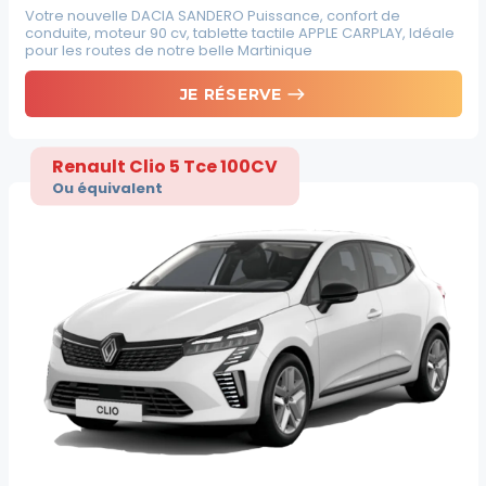
Votre nouvelle DACIA SANDERO Puissance, confort de
conduite, moteur 90 cv, tablette tactile APPLE CARPLAY, Idéale
pour les routes de notre belle Martinique
east
JE RÉSERVE
Renault Clio 5 Tce 100CV
Ou équivalent