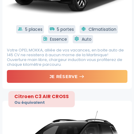
group
5 places
airport_shuttle
5 portes
ac_unit
Climatisation
local_gas_station
Essence
settings
Auto
Votre OPEL MOKKA, alliée de vos vacances, en boite auto de
145 CV ne resistera à aucun morne de la Martinique!
Ouverture main libre, chargeur induction vous profiterez de
chaque kilomètre parcouru.
east
JE RÉSERVE
Citroen C3 AIR CROSS
Ou équivalent