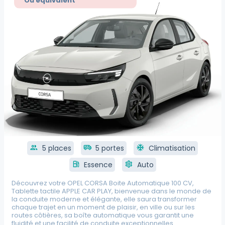
Ou équivalent
group
5 places
airport_shuttle
5 portes
ac_unit
Climatisation
local_gas_station
Essence
settings
Auto
Découvrez votre OPEL CORSA Boite Automatique 100 CV,
Tablette tactile APPLE CAR PLAY, bienvenue dans le monde de
la conduite moderne et élégante, elle saura transformer
chaque trajet en un moment de plaisir, en ville ou sur les
routes côtières, sa boîte automatique vous garantit une
fluidité et une facilité de conduite exceptionnelles.