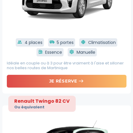
group
4 places
airport_shuttle
5 portes
ac_unit
Climatisation
local_gas_station
Essence
settings
Manuelle
Idéale en couple ou à 3 pour être vraiment à l'aise et silloner
nos belles routes de Martinique
east
JE RÉSERVE
Renault Twingo 82 CV
Ou équivalent