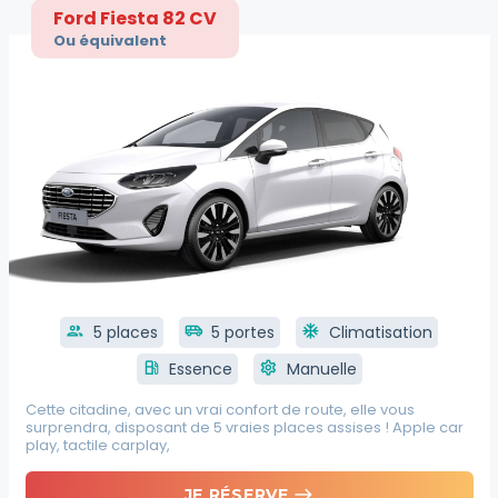
Ford Fiesta 82 CV
Ou équivalent
group
5 places
airport_shuttle
5 portes
ac_unit
Climatisation
local_gas_station
Essence
settings
Manuelle
Cette citadine, avec un vrai confort de route, elle vous
surprendra, disposant de 5 vraies places assises ! Apple car
play, tactile carplay,
east
JE RÉSERVE