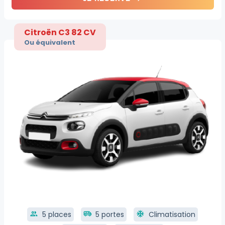
Citroën C3 82 CV
Ou équivalent
group
5 places
airport_shuttle
5 portes
ac_unit
Climatisation