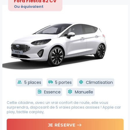
Ford Fiesta 82 CV
Ou équivalent
group
5 places
airport_shuttle
5 portes
ac_unit
Climatisation
local_gas_station
Essence
settings
Manuelle
Cette citadine, avec un vrai confort de route, elle vous
surprendra, disposant de 5 vraies places assises ! Apple car
play, tactile carplay,
east
JE RÉSERVE