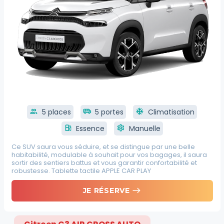
group
5 places
airport_shuttle
5 portes
ac_unit
Climatisation
local_gas_station
Essence
settings
Manuelle
Ce SUV saura vous séduire, et se distingue par une belle
habitabilité, modulable à souhait pour vos bagages, il saura
sortir des sentiers battus et vous garantir confortabilité et
robustesse. Tablette tactile APPLE CAR PLAY
east
JE RÉSERVE
Citroen C3 AIR CROSS AUTO