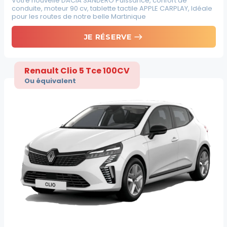
Votre nouvelle DACIA SANDERO Puissance, confort de
conduite, moteur 90 cv, tablette tactile APPLE CARPLAY, Idéale
pour les routes de notre belle Martinique
east
JE RÉSERVE
Renault Clio 5 Tce 100CV
Ou équivalent