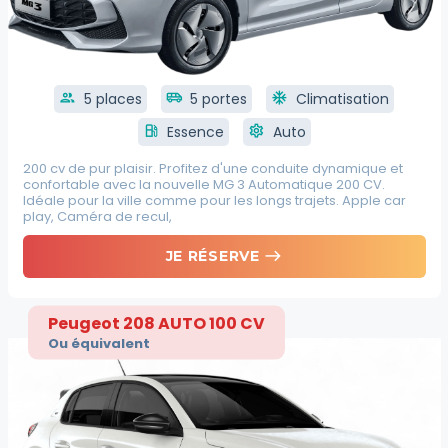
group
5 places
airport_shuttle
5 portes
ac_unit
Climatisation
local_gas_station
Essence
settings
Auto
200 cv de pur plaisir. Profitez d'une conduite dynamique et
confortable avec la nouvelle MG 3 Automatique 200 CV.
Idéale pour la ville comme pour les longs trajets. Apple car
play, Caméra de recul,
east
JE RÉSERVE
Peugeot 208 AUTO 100 CV
Ou équivalent