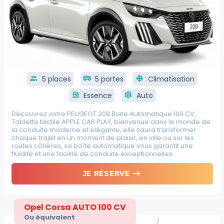
group
5 places
airport_shuttle
5 portes
ac_unit
Climatisation
local_gas_station
Essence
settings
Auto
Découvrez votre PEUGEOT 208 Boite Automatique 100 CV,
Tablette tactile APPLE CAR PLAY, bienvenue dans le monde de
la conduite moderne et élégante, elle saura transformer
chaque trajet en un moment de plaisir, en ville ou sur les
routes côtières, sa boîte automatique vous garantit une
fluidité et une facilité de conduite exceptionnelles.
east
JE RÉSERVE
Opel Corsa AUTO 100 CV
Ou équivalent