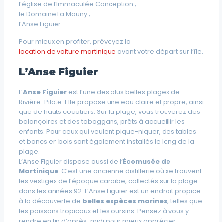
l’église de l’Immaculée Conception ;
le Domaine La Mauny ;
l’Anse Figuier.
Pour mieux en profiter, prévoyez la
location de voiture martinique
avant votre départ sur l’île.
L’Anse Figuier
L’
Anse Figuier
est l’une des plus belles plages de
Rivière-Pilote. Elle propose une eau claire et propre, ainsi
que de hauts cocotiers. Sur la plage, vous trouverez des
balançoires et des toboggans, prêts à accueillir les
enfants. Pour ceux qui veulent pique-niquer, des tables
et bancs en bois sont également installés le long de la
plage.
L’Anse Figuier dispose aussi de l’
Écomusée de
Martinique
. C’est une ancienne distillerie où se trouvent
les vestiges de l’époque caraïbe, collectés sur la plage
dans les années 92. L’Anse Figuier est un endroit propice
à la découverte de
belles espèces marines
, telles que
les poissons tropicaux et les oursins. Pensez à vous y
rendre en fin d’après-midi pour mieux apprécier