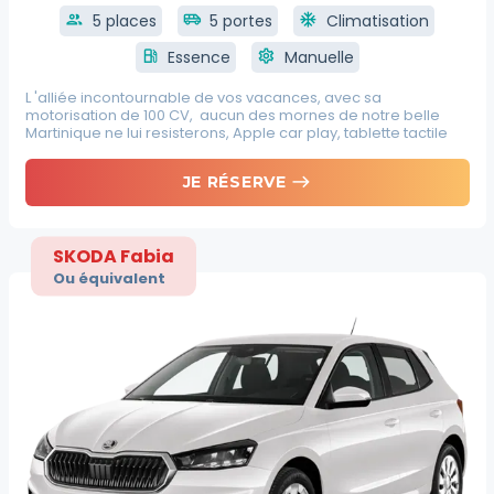
group
5 places
airport_shuttle
5 portes
ac_unit
Climatisation
local_gas_station
Essence
settings
Manuelle
L 'alliée incontournable de vos vacances, avec sa
motorisation de 100 CV, aucun des mornes de notre belle
Martinique ne lui resisterons, Apple car play, tablette tactile
east
JE RÉSERVE
SKODA Fabia
Ou équivalent