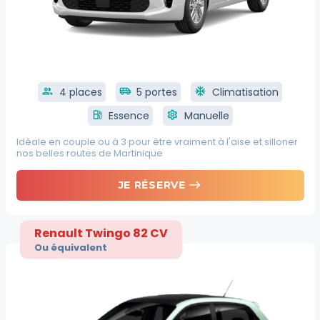
group
4 places
airport_shuttle
5 portes
ac_unit
Climatisation
local_gas_station
Essence
settings
Manuelle
Idéale en couple ou à 3 pour être vraiment à l'aise et silloner
nos belles routes de Martinique
east
JE RÉSERVE
Renault Twingo 82 CV
Ou équivalent