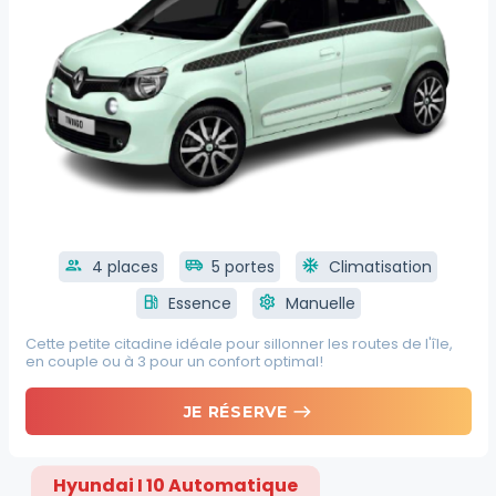
group
4 places
airport_shuttle
5 portes
ac_unit
Climatisation
local_gas_station
Essence
settings
Manuelle
Cette petite citadine idéale pour sillonner les routes de l'île,
en couple ou à 3 pour un confort optimal!
east
JE RÉSERVE
Hyundai I 10 Automatique