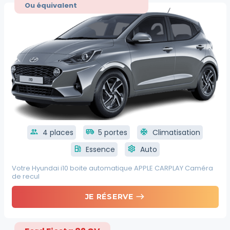
Ou équivalent
group
4 places
airport_shuttle
5 portes
ac_unit
Climatisation
local_gas_station
Essence
settings
Auto
Votre Hyundai i10 boite automatique APPLE CARPLAY Caméra
de recul
east
JE RÉSERVE