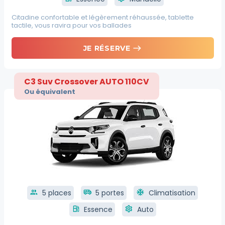
Citadine confortable et légèrement réhaussée, tablette
tactile, vous ravira pour vos ballades
east
JE RÉSERVE
C3 Suv Crossover AUTO 110CV
Ou équivalent
group
5 places
airport_shuttle
5 portes
ac_unit
Climatisation
local_gas_station
Essence
settings
Auto