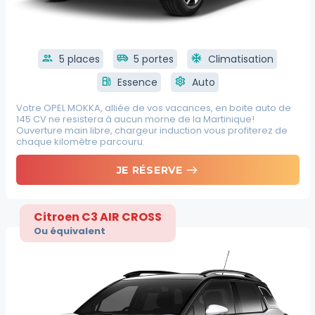
group
5 places
airport_shuttle
5 portes
ac_unit
Climatisation
local_gas_station
Essence
settings
Auto
Votre OPEL MOKKA, alliée de vos vacances, en boite auto de
145 CV ne resistera à aucun morne de la Martinique!
Ouverture main libre, chargeur induction vous profiterez de
chaque kilomètre parcouru.
east
JE RÉSERVE
Citroen C3 AIR CROSS
Ou équivalent