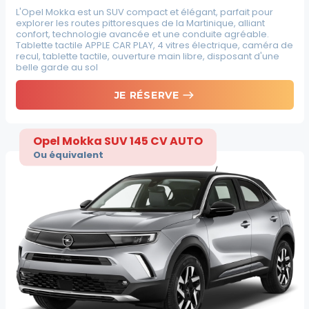
L'Opel Mokka est un SUV compact et élégant, parfait pour
explorer les routes pittoresques de la Martinique, alliant
confort, technologie avancée et une conduite agréable.
Tablette tactile APPLE CAR PLAY, 4 vitres électrique, caméra de
recul, tablette tactile, ouverture main libre, disposant d'une
belle garde au sol
east
JE RÉSERVE
Opel Mokka SUV 145 CV AUTO
Ou équivalent