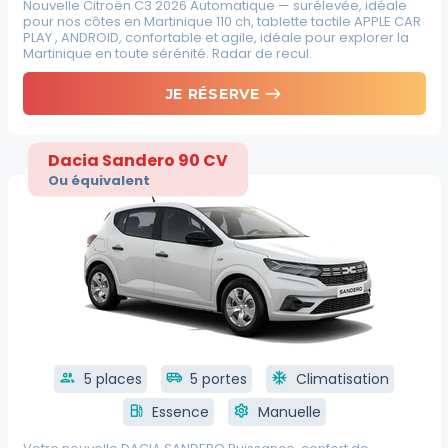
Nouvelle Citroën C3 2026 Automatique — surélevée, idéale
pour nos côtes en Martinique 110 ch, tablette tactile APPLE CAR
PLAY , ANDROID, confortable et agile, idéale pour explorer la
Martinique en toute sérénité. Radar de recul.
east
JE RÉSERVE
Dacia Sandero 90 CV
Ou équivalent
group
5 places
airport_shuttle
5 portes
ac_unit
Climatisation
local_gas_station
Essence
settings
Manuelle