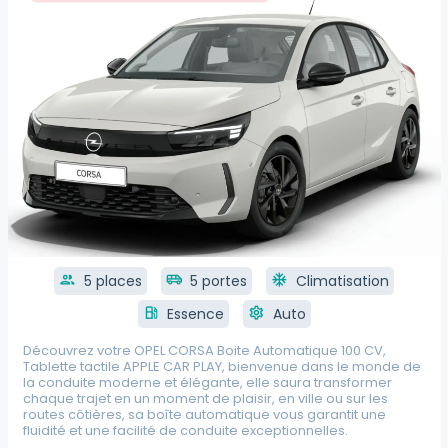
group
5 places
airport_shuttle
5 portes
ac_unit
Climatisation
local_gas_station
Essence
settings
Auto
Découvrez votre OPEL CORSA Boite Automatique 100 CV,
Tablette tactile APPLE CAR PLAY, bienvenue dans le monde de
la conduite moderne et élégante, elle saura transformer
chaque trajet en un moment de plaisir, en ville ou sur les
routes côtières, sa boîte automatique vous garantit une
fluidité et une facilité de conduite exceptionnelles.