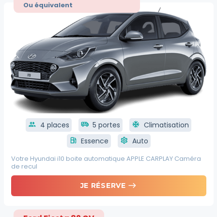
Ou équivalent
group
4 places
airport_shuttle
5 portes
ac_unit
Climatisation
local_gas_station
Essence
settings
Auto
Votre Hyundai i10 boite automatique APPLE CARPLAY Caméra
de recul
east
JE RÉSERVE