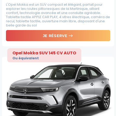
L'Opel Mokka est un SUV compact et élégant, parfait pour
explorer les routes pittoresques de la Martinique, alliant
confort, technologie avancée et une conduite agréable.
Tablette tactile APPLE CAR PLAY, 4 vitres électrique, caméra de
recul, tablette tactile, ouverture main libre, disposant d'une
belle garde au sol
east
JE RÉSERVE
Opel Mokka SUV 145 CV AUTO
Ou équivalent