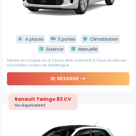
group
4 places
airport_shuttle
5 portes
ac_unit
Climatisation
local_gas_station
Essence
settings
Manuelle
Idéale en couple ou à 3 pour être vraiment à l'aise et silloner
nos belles routes de Martinique
east
JE RÉSERVE
Renault Twingo 82 CV
Ou équivalent