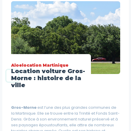
Aloelocation Martinique
Location voiture Gros-
Morne : histoire de la
ville
Gros-Morne
est l’une des plus grandes communes de
la Martinique. Elle se trouve entre la Trinité et Fonds Saint-
Denis. Grâce à son environnement naturel préservé et à
ses paysages époustouflants, elle attire de nombreux
touristes chaque année. Quelle est son histoire et