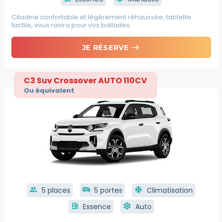
Citadine confortable et légèrement réhaussée, tablette
tactile, vous ravira pour vos ballades
east
JE RÉSERVE
C3 Suv Crossover AUTO 110CV
Ou équivalent
group
5 places
airport_shuttle
5 portes
ac_unit
Climatisation
local_gas_station
Essence
settings
Auto