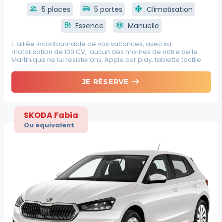
group
5 places
airport_shuttle
5 portes
ac_unit
Climatisation
local_gas_station
Essence
settings
Manuelle
L 'alliée incontournable de vos vacances, avec sa
motorisation de 100 CV, aucun des mornes de notre belle
Martinique ne lui resisterons, Apple car play, tablette tactile
east
JE RÉSERVE
SKODA Fabia
Ou équivalent