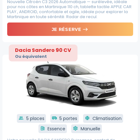
Nouvelle Citroën C3 2026 Automatique — surélevée, idéale
pour nos côtes en Martinique 110 ch, tablette tactile APPLE CAR
PLAY , ANDROID, confortable et agile, idéale pour explorer la
Martinique en toute sérénité. Radar de recul.
east
JE RÉSERVE
Dacia Sandero 90 CV
Ou équivalent
group
5 places
airport_shuttle
5 portes
ac_unit
Climatisation
local_gas_station
Essence
settings
Manuelle