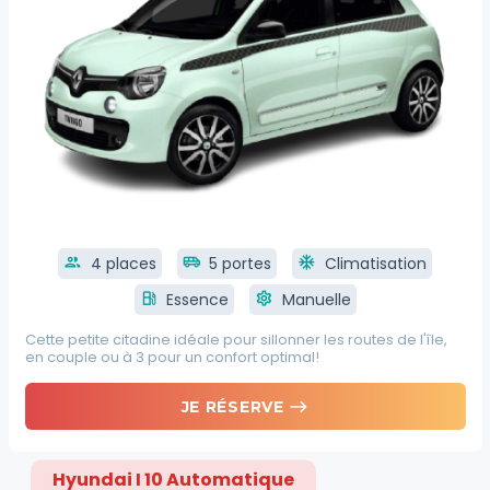
group
4 places
airport_shuttle
5 portes
ac_unit
Climatisation
local_gas_station
Essence
settings
Manuelle
Cette petite citadine idéale pour sillonner les routes de l'île,
en couple ou à 3 pour un confort optimal!
east
JE RÉSERVE
Hyundai I 10 Automatique