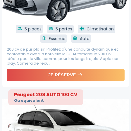
group
5 places
airport_shuttle
5 portes
ac_unit
Climatisation
local_gas_station
Essence
settings
Auto
200 cv de pur plaisir. Profitez d'une conduite dynamique et
confortable avec la nouvelle MG 3 Automatique 200 CV.
Idéale pour la ville comme pour les longs trajets. Apple car
play, Caméra de recul,
east
JE RÉSERVE
Peugeot 208 AUTO 100 CV
Ou équivalent