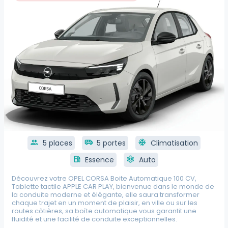
group
5 places
airport_shuttle
5 portes
ac_unit
Climatisation
local_gas_station
Essence
settings
Auto
Découvrez votre OPEL CORSA Boite Automatique 100 CV,
Tablette tactile APPLE CAR PLAY, bienvenue dans le monde de
la conduite moderne et élégante, elle saura transformer
chaque trajet en un moment de plaisir, en ville ou sur les
routes côtières, sa boîte automatique vous garantit une
fluidité et une facilité de conduite exceptionnelles.