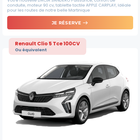
Votre nouvelle DACIA SANDERO Puissance, confort de
conduite, moteur 90 cv, tablette tactile APPLE CARPLAY, Idéale
pour les routes de notre belle Martinique
east
JE RÉSERVE
Renault Clio 5 Tce 100CV
Ou équivalent