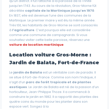
qu’un district. Il fût rattaché à la paroisse de la Trinité
jusqu’en 1743. Au cours de la révolution, Gros-Morne fût
décrétée
capitale de la Martinique jusqu’en 1970
.
En 1837, elle est devenue l’une des communes de la
Martinique. Le premier maire y est élu la même année.
Très tôt, les habitants de Gros-Morne se sont consacrés
à
l’agriculture
. C’est pourquoi elle est considérée
comme une commune de campagnards. Si vous
souhaitez visiter cette belle paroisse, réservez une
voiture de location martinique
.
Location voiture Gros-Morne :
Jardin de Balata, Fort-de-France
Le
jardin de Balata
est un véritable coin de paradis. Il
se situe à Fort-de-France. Comme son nom l’indique, il
s’agit d’un
parc de forêt tropicale et de plantes
exotiques
. Le Jardin de Balata est né de la passion d’un
horticulteur, Jean-Philippe Thoze. Il a commencé à
construire le jardin en 1982. Il a rapporté des plantes des
quatre coins du monde pour les planter dans son
espace vert. Songez à la