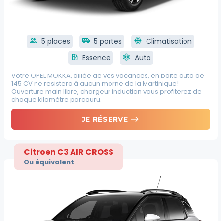
group
5 places
airport_shuttle
5 portes
ac_unit
Climatisation
local_gas_station
Essence
settings
Auto
Votre OPEL MOKKA, alliée de vos vacances, en boite auto de
145 CV ne resistera à aucun morne de la Martinique!
Ouverture main libre, chargeur induction vous profiterez de
chaque kilomètre parcouru.
east
JE RÉSERVE
Citroen C3 AIR CROSS
Ou équivalent