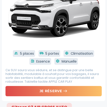
group
5 places
airport_shuttle
5 portes
ac_unit
Climatisation
local_gas_station
Essence
settings
Manuelle
Ce SUV saura vous séduire, et se distingue par une belle
habitabilité, modulable à souhait pour vos bagages, il saura
sortir des sentiers battus et vous garantir confortabilité et
robustesse. Tablette tactile APPLE CAR PLAY
east
JE RÉSERVE
Citroen C3 AIR CROSS AUTO