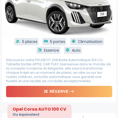
group
5 places
airport_shuttle
5 portes
ac_unit
Climatisation
local_gas_station
Essence
settings
Auto
Découvrez votre PEUGEOT 208 Boite Automatique 100 CV,
Tablette tactile APPLE CAR PLAY, bienvenue dans le monde de
la conduite moderne et élégante, elle saura transformer
chaque trajet en un moment de plaisir, en ville ou sur les
routes côtières, sa boîte automatique vous garantit une
fluidité et une facilité de conduite exceptionnelles.
east
JE RÉSERVE
Opel Corsa AUTO 100 CV
Ou équivalent