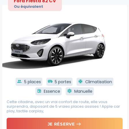
Ford Fiesta 82 CV
Ou équivalent
group
5 places
airport_shuttle
5 portes
ac_unit
Climatisation
local_gas_station
Essence
settings
Manuelle
Cette citadine, avec un vrai confort de route, elle vous
surprendra, disposant de 5 vraies places assises ! Apple car
play, tactile carplay,
east
JE RÉSERVE