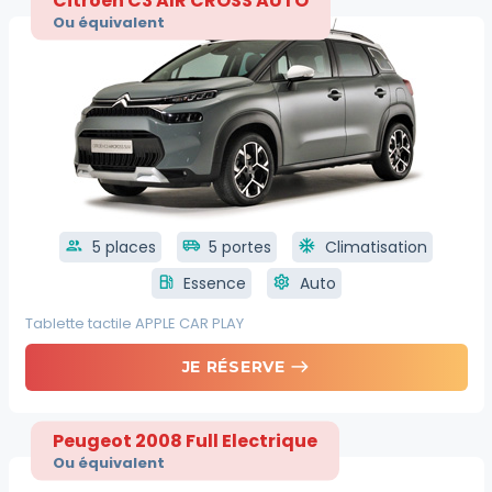
Ou équivalent
group
5 places
airport_shuttle
5 portes
ac_unit
Climatisation
local_gas_station
Essence
settings
Auto
Tablette tactile APPLE CAR PLAY
east
JE RÉSERVE
Peugeot 2008 Full Electrique
Ou équivalent