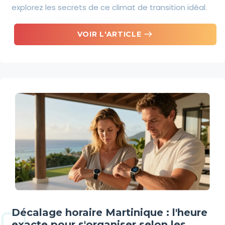
explorez les secrets de ce climat de transition idéal.
east
VOIR L'ARTICLE
Décalage horaire Martinique : l'heure
exacte pour s'organiser selon les