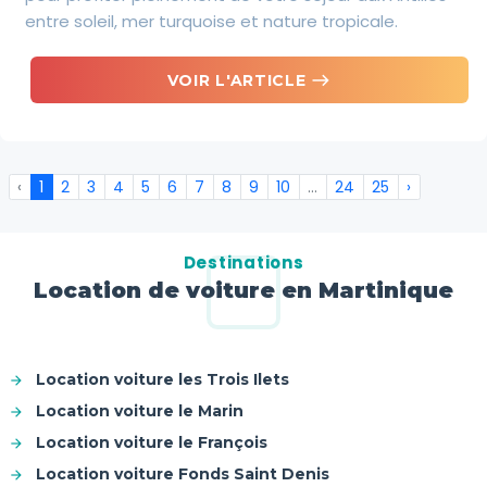
entre soleil, mer turquoise et nature tropicale.
east
VOIR L'ARTICLE
‹
1
2
3
4
5
6
7
8
9
10
...
24
25
›
Destinations
Location de voiture en Martinique
Location voiture les Trois Ilets
Location voiture le Marin
Location voiture le François
Location voiture Fonds Saint Denis