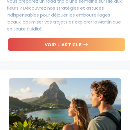
Vous préparez un road trip d'une semaine sur l'île aux
fleurs ? Découvrez nos stratégies et astuces
indispensables pour déjouer les embouteillages
locaux, optimiser vos trajets et explorer la Martinique
en toute fluidité.
east
VOIR L'ARTICLE