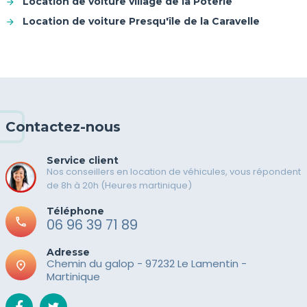
Location de voiture village de la Poterie
Location de voiture Presqu'île de la Caravelle
Contactez-nous
Service client
Nos conseillers en location de véhicules, vous répondent
de 8h à 20h (Heures martinique)
Téléphone
call
06 96 39 71 89
Adresse
Chemin du galop - 97232 Le Lamentin -
place
Martinique