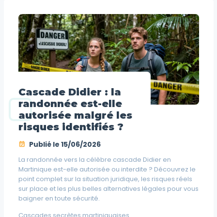
Cascade Didier : la
randonnée est-elle
autorisée malgré les
risques identifiés ?
Publié le
15/06/2026
La randonnée vers la célèbre cascade Didier en
Martinique est-elle autorisée ou interdite ? Découvrez le
point complet sur la situation juridique, les risques réels
sur place et les plus belles alternatives légales pour vous
baigner en toute sécurité.
Cascades secrètes martiniquaises