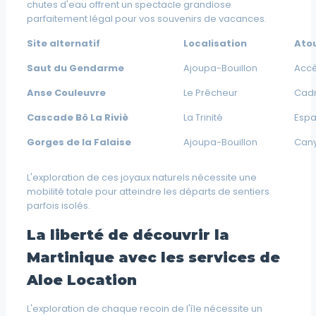
chutes d'eau offrent un spectacle grandiose
parfaitement légal pour vos souvenirs de vacances.
Site alternatif
Localisation
Atou
Saut du Gendarme
Ajoupa-Bouillon
Accè
Anse Couleuvre
Le Prêcheur
Cad
Cascade Bô La Riviè
La Trinité
Espa
Gorges de la Falaise
Ajoupa-Bouillon
Cany
L'exploration de ces joyaux naturels nécessite une
mobilité totale pour atteindre les départs de sentiers
parfois isolés.
La liberté de découvrir la
Martinique avec les services de
Aloe Location
L'exploration de chaque recoin de l'île nécessite un