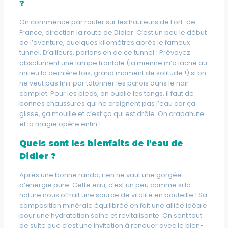
?
On commence par rouler sur les hauteurs de Fort-de-
France, direction la route de Didier. C’est un peu le début
de l’aventure, quelques kilomètres après le fameux
tunnel. D’ailleurs, parlons en de ce tunnel ! Prévoyez
absolument une lampe frontale (la mienne m’a lâché au
milieu la dernière fois, grand moment de solitude !) si on
ne veut pas finir par tâtonner les parois dans le noir
complet. Pour les pieds, on oublie les tongs, il faut de
bonnes chaussures qui ne craignent pas l’eau car ça
glisse, ça mouille et c’est ça qui est drôle. On crapahute
et la magie opère enfin !
Quels sont les bienfaits de l'eau de
Didier ?
Après une bonne rando, rien ne vaut une gorgée
d’énergie pure. Cette eau, c’est un peu comme si la
nature nous offrait une source de vitalité en bouteille ! Sa
composition minérale équilibrée en fait une alliée idéale
pour une hydratation saine et revitalisante. On sent tout
de suite que c’est une invitation à renouer avec le bien-