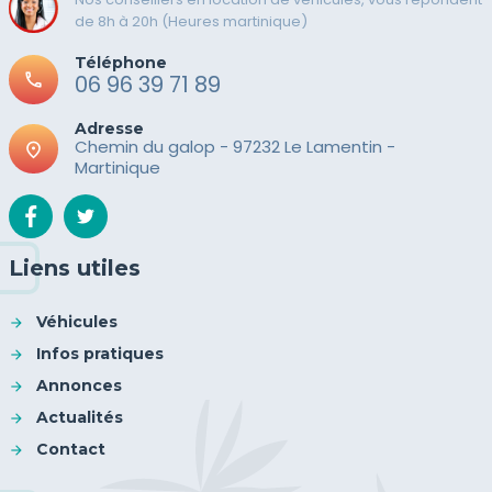
de 8h à 20h (Heures martinique)
Téléphone
call
06 96 39 71 89
Adresse
Chemin du galop - 97232 Le Lamentin -
place
Martinique
Liens utiles
Véhicules
Infos pratiques
Annonces
Actualités
Contact