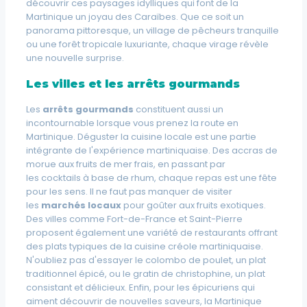
découvrir ces paysages idylliques qui font de la
Martinique un joyau des Caraïbes. Que ce soit un
panorama pittoresque, un village de pêcheurs tranquille
ou une forêt tropicale luxuriante, chaque virage révèle
une nouvelle surprise.
Les villes et les arrêts gourmands
Les
arrêts gourmands
constituent aussi un
incontournable lorsque vous prenez la route en
Martinique. Déguster la cuisine locale est une partie
intégrante de l'expérience martiniquaise. Des
accras de
morue
aux
fruits de mer
frais, en passant par
les
cocktails
à base de rhum, chaque repas est une fête
pour les sens. Il ne faut pas manquer de visiter
les
marchés locaux
pour goûter aux fruits exotiques.
Des villes comme Fort-de-France et Saint-Pierre
proposent également une variété de restaurants offrant
des plats typiques de la cuisine créole martiniquaise.
N'oubliez pas d'essayer le
colombo de poulet
, un plat
traditionnel épicé, ou le
gratin de christophine
, un plat
consistant et délicieux. Enfin, pour les épicuriens qui
aiment découvrir de nouvelles saveurs, la Martinique