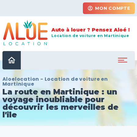
account_circle
MON COMPTE
Auto à louer ? Pensez Aloé !
Location de voiture en Martinique
home
Aloelocation - Location de voiture en
Martinique
La route en Martinique : un
voyage inoubliable pour
découvrir les merveilles de
l'île