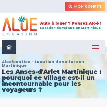
account_circle
MON COMPTE
Auto à louer ? Pensez Aloé !
Location de voiture en Martinique
home
Aloelocation - Location de voiture en
Martinique
Les Anses-d'Arlet Martinique :
pourquoi ce village est-il un
incontournable pour les
voyageurs ?