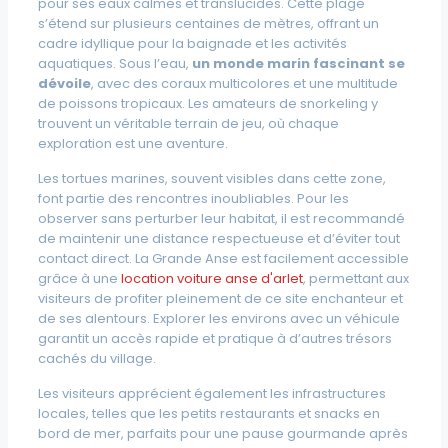
pour ses eaux calmes et translucides. Cette plage
s’étend sur plusieurs centaines de mètres, offrant un
cadre idyllique pour la baignade et les activités
aquatiques. Sous l’eau,
un monde marin fascinant se
dévoile
, avec des coraux multicolores et une multitude
de poissons tropicaux. Les amateurs de snorkeling y
trouvent un véritable terrain de jeu, où chaque
exploration est une aventure.
Les tortues marines, souvent visibles dans cette zone,
font partie des rencontres inoubliables. Pour les
observer sans perturber leur habitat, il est recommandé
de maintenir une distance respectueuse et d’éviter tout
contact direct. La Grande Anse est facilement accessible
grâce à une
location voiture anse d'arlet
, permettant aux
visiteurs de profiter pleinement de ce site enchanteur et
de ses alentours. Explorer les environs avec un véhicule
garantit un accès rapide et pratique à d’autres trésors
cachés du village.
Les visiteurs apprécient également les infrastructures
locales, telles que les petits restaurants et snacks en
bord de mer, parfaits pour une pause gourmande après