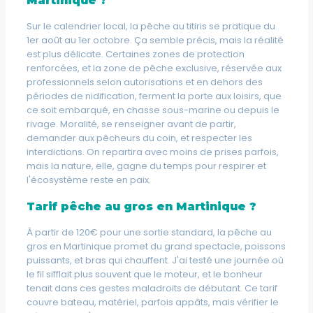
Martinique ?
Sur le calendrier local, la pêche au titiris se pratique du
1er août au 1er octobre. Ça semble précis, mais la réalité
est plus délicate. Certaines zones de protection
renforcées, et la zone de pêche exclusive, réservée aux
professionnels selon autorisations et en dehors des
périodes de nidification, ferment la porte aux loisirs, que
ce soit embarqué, en chasse sous-marine ou depuis le
rivage. Moralité, se renseigner avant de partir,
demander aux pêcheurs du coin, et respecter les
interdictions. On repartira avec moins de prises parfois,
mais la nature, elle, gagne du temps pour respirer et
l'écosystème reste en paix.
Tarif pêche au gros en Martinique ?
À partir de 120€ pour une sortie standard, la pêche au
gros en Martinique promet du grand spectacle, poissons
puissants, et bras qui chauffent. J'ai testé une journée où
le fil sifflait plus souvent que le moteur, et le bonheur
tenait dans ces gestes maladroits de débutant. Ce tarif
couvre bateau, matériel, parfois appâts, mais vérifier le