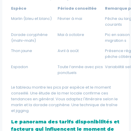
Espèce
Période conseillée
Remarque p
Marlin (bleu et blanc)
Février à mai
Pêche au larg
courants
Dorade coryphène
Mai à octobre
Pic en saison
(mahi-mahi)
migration s
Thon jaune
Avril à août
Présence régu
pêche côtièr
Espadon
Toute l’année avec pics
Variabilité se
ponctuels
Le tableau montre les pics par espèce et le moment
conseillé. Une étude de la mer locale confirme ces
tendances en général. Vous adaptez l'itinéraire selon le
marlin et la dorade coryphène.
Une technique de traîne
et jigging.
Le panorama des tarifs disponibilités et
facteurs qui influencent le moment de