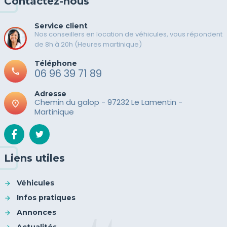
Contactez-nous
Service client
Nos conseillers en location de véhicules, vous répondent
de 8h à 20h (Heures martinique)
Téléphone
call
06 96 39 71 89
Adresse
Chemin du galop - 97232 Le Lamentin -
place
Martinique
Liens utiles
Véhicules
Infos pratiques
Annonces
Actualités