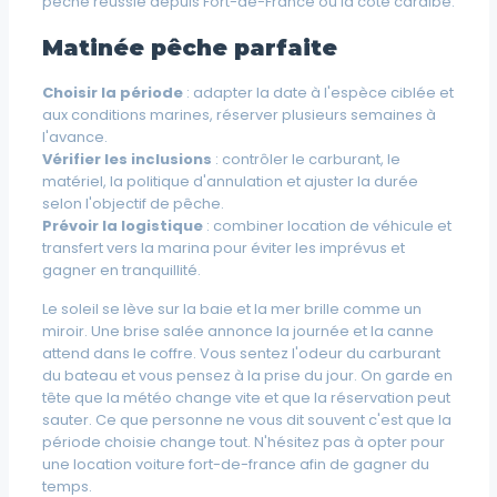
pêche réussie depuis Fort-de-France ou la côte caraïbe.
Matinée pêche parfaite
Choisir la période
: adapter la date à l'espèce ciblée et
aux conditions marines, réserver plusieurs semaines à
l'avance.
Vérifier les inclusions
: contrôler le carburant, le
matériel, la politique d'annulation et ajuster la durée
selon l'objectif de pêche.
Prévoir la logistique
: combiner location de véhicule et
transfert vers la marina pour éviter les imprévus et
gagner en tranquillité.
Le soleil se lève sur la baie et la mer brille comme un
miroir. Une brise salée annonce la journée et la canne
attend dans le coffre. Vous sentez l'odeur du carburant
du bateau et vous pensez à la prise du jour. On garde en
tête que la météo change vite et que la réservation peut
sauter. Ce que personne ne vous dit souvent c'est que la
période choisie change tout. N'hésitez pas à opter pour
une location voiture fort-de-france afin de gagner du
temps.