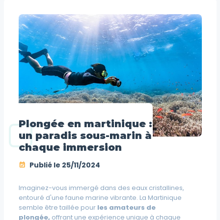
Plongée en martinique :
un paradis sous-marin à
chaque immersion
Publié le
25/11/2024
Imaginez-vous immergé dans des eaux cristallines,
entouré d'une faune marine vibrante. La Martinique
semble être taillée pour
les amateurs de
plongée,
offrant une expérience unique à chaque