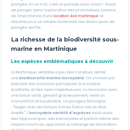
plongée. En un mot, c'est un
paradis
sous-marin ! Avant
de plonger dans l'exploration des profondeurs, parlons
de l'importance d'une
location 4x4 martinique
, le
sésame pour se rendre facilement aux divers spots de
plongée de l'île.
La richesse de la biodiversité sous-
marine en Martinique
Les espèces emblématiques à découvrir
La Martinique, véritable joyau des Caraïbes, abrite
une
biodiversité marine incroyable
. On y trouve par
exemple des poissons-perroquets à la couleur
éclatante, et des raies majestueuses. La rencontre avec
une tortue verte, glissant gracieusement, reste un
moment fort et inoubliable. Un plongeur témoigne
:
"Nager avec les tortues à Anse Dufour est un rêve
éveillé."
L'
incroyable variété d'espèces
inclut aussi
des hippocampes, des barracudas et parfois même des
requins nourrices, apportant un mélange de fascination