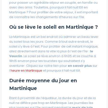
pour passer un agréable séjour en couple, en famille ou
avec des amis. Toutefois, pourquoi il fait nuit tôt en
Martinique ? Pour profiter de votre séjour, il est important
de connaître les changements d’heures sur l’île.
Où
se lève le soleil en Martinique ?
La Martinique est un bel endroit où admirer un beau lever
du soleil tous les jours. Comme à tout autre endroit, le
soleil s’y lève à l’est. Pour profiter de cet instant magique,
allez directement dans la ville la plus à l’est de l’île :
le
Vauclin
. Le soleil se lève environ à 6h05 et se couche à
18h15 environ pour les touristes qui souhaitent s’y
aventurer. Cliquez sur notre lien pour
en savoir plus
sur
l’
heure en Martinique
et pourquoi il fait nuit tôt.
Durée moyenne du jour en
Martinique
Étant à proximité de l’équateur, la durée du jour et de la
nuit ne diffère pas trop en Martinique. Les journées les
plus longues sur l’île arrivent pendant le
mois de juin