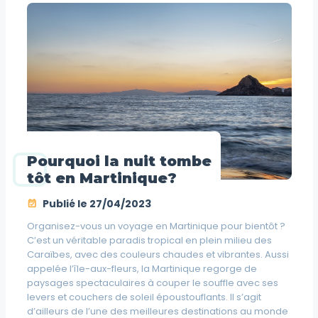
Pourquoi la nuit tombe
tôt en Martinique?
Publié le
27/04/2023
Organisez-vous un voyage en Martinique pour bientôt ?
C’est un véritable paradis tropical en plein milieu des
Caraïbes, avec des couleurs chaudes et vibrantes. Aussi
appelée l’île-aux-fleurs, la Martinique regorge de
paysages spectaculaires à couper le souffle avec ses
levers et couchers de soleil époustouflants. Il s’agit
d’ailleurs de l’une des meilleures destinations au monde