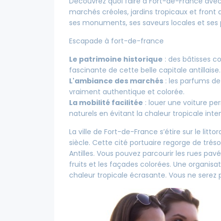
Découvrez quoi faire à Fort-de-France avec 
marchés créoles, jardins tropicaux et front d
ses monuments, ses saveurs locales et ses
Escapade à fort-de-france
Le patrimoine historique
: des bâtisses c
fascinante de cette belle capitale antillaise.
L'ambiance des marchés
: les parfums de 
vraiment authentique et colorée.
La mobilité facilitée
: louer une voiture pe
naturels en évitant la chaleur tropicale inte
La ville de Fort-de-France s’étire sur le lit
siècle. Cette cité portuaire regorge de tréso
Antilles. Vous pouvez parcourir les rues pavé
fruits et les façades colorées. Une organisat
chaleur tropicale écrasante. Vous ne serez 