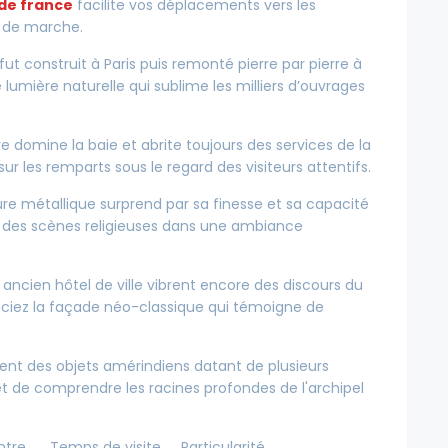
 de france
facilite vos déplacements vers les
e de marche.
ut construit à Paris puis remonté pierre par pierre à
 lumière naturelle qui sublime les milliers d’ouvrages
re domine la baie et abrite toujours des services de la
ur les remparts sous le regard des visiteurs attentifs.
ure métallique surprend par sa finesse et sa capacité
nt des scènes religieuses dans une ambiance
 ancien hôtel de ville vibrent encore des discours du
éciez la façade néo-classique qui témoigne de
osent des objets amérindiens datant de plusieurs
t de comprendre les racines profondes de l'archipel
ntre
Temps de visite
Particularité