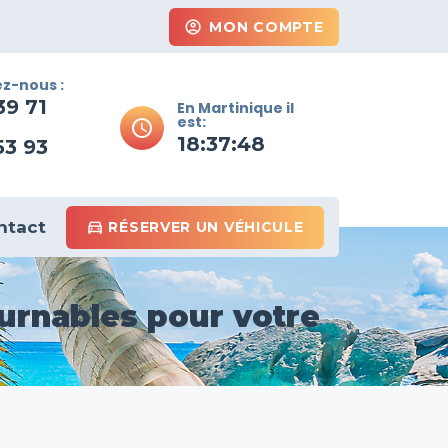
account_circle
MON COMPTE
z-nous :
39 71
En Martinique il
est:
schedule
18:37:50
53 93
ntact
directions_car_filled
RÉSERVER UN VÉHICULE
ournables pour votre