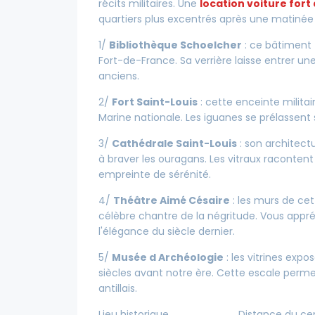
récits militaires. Une
location voiture fort
quartiers plus excentrés après une matiné
1/
Bibliothèque Schoelcher
: ce bâtiment f
Fort-de-France. Sa verrière laisse entrer une
anciens.
2/
Fort Saint-Louis
: cette enceinte militai
Marine nationale. Les iguanes se prélassent s
3/
Cathédrale Saint-Louis
: son architect
à braver les ouragans. Les vitraux raconte
empreinte de sérénité.
4/
Théâtre Aimé Césaire
: les murs de cet
célèbre chantre de la négritude. Vous appr
l'élégance du siècle dernier.
5/
Musée d Archéologie
: les vitrines exp
siècles avant notre ère. Cette escale perme
antillais.
Lieu historique
Distance du ce