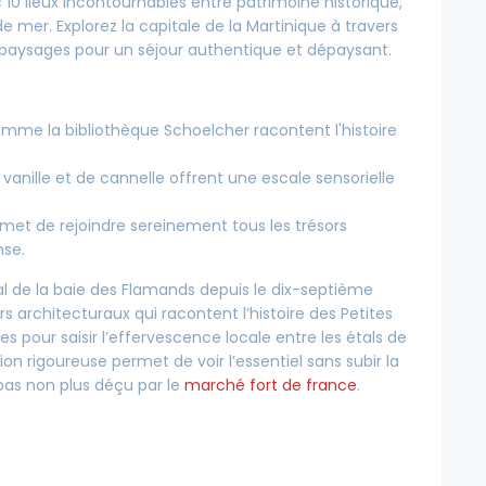
10 lieux incontournables entre patrimoine historique,
e mer. Explorez la capitale de la Martinique à travers
 paysages pour un séjour authentique et dépaysant.
omme la bibliothèque Schoelcher racontent l'histoire
vanille et de cannelle offrent une escale sensorielle
rmet de rejoindre sereinement tous les trésors
nse.
toral de la baie des Flamands depuis le dix-septième
rs architecturaux qui racontent l’histoire des Petites
es pour saisir l’effervescence locale entre les étals de
ion rigoureuse permet de voir l’essentiel sans subir la
pas non plus déçu par le
marché fort de france
.