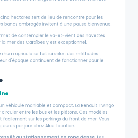
cinq hectares sert de lieu de rencontre pour les
 les bancs ombragés invitent à une pause bienvenue.
rmet de contempler le va-et-vient des navettes
sur la mer des Caraïbes y est exceptionnel.
e rhum agricole se fait ici selon des méthodes
peur d'époque continuent de fonctionner pour le
e
aine
 un véhicule maniable et compact. La Renault Twingo
r circuler entre les bus et les piétons. Ces modèles
facilement sur les parkings du front de mer. Vous
nq euros par jour chez Aloe Location.
stress lié au stationnement en zone dense
. Les