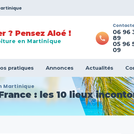
Martinique
Contacte
06 96 
er ? Pensez Aloé !
89
call
iture en Martinique
05 96 
09
fos pratiques
Annonces
Actualités
Co
en Martinique
France : les 10 lieux incont