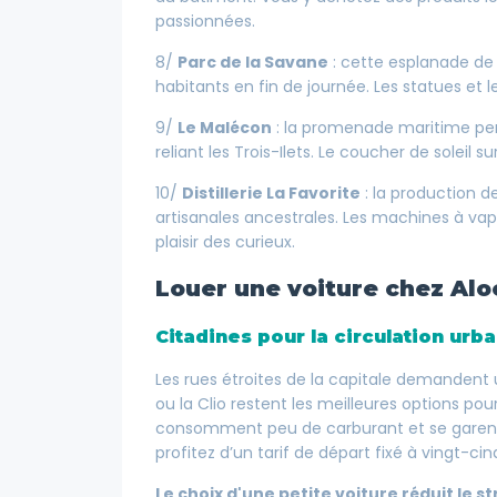
passionnées.
8/
Parc de la Savane
: cette esplanade de 
habitants en fin de journée. Les statues et
9/
Le Malécon
: la promenade maritime pe
reliant les Trois-Ilets. Le coucher de soleil 
10/
Distillerie La Favorite
: la production d
artisanales ancestrales. Les machines à va
plaisir des curieux.
Louer une voiture chez Alo
Citadines pour la circulation urb
Les rues étroites de la capitale demandent
ou la Clio restent les meilleures options pou
consomment peu de carburant et se garent 
profitez d’un tarif de départ fixé à vingt-ci
Le choix d'une petite voiture réduit le 