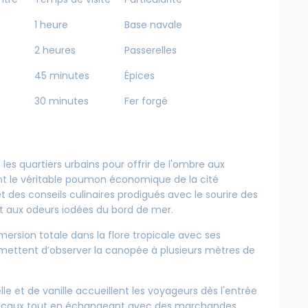
1 heure
Base navale
2 heures
Passerelles
45 minutes
Épices
30 minutes
Fer forgé
 les quartiers urbains pour offrir de l'ombre aux
t le véritable poumon économique de la cité
et des conseils culinaires prodigués avec le sourire des
t aux odeurs iodées du bord de mer.
ersion totale dans la flore tropicale avec ses
mettent d’observer la canopée à plusieurs mètres de
le et de vanille accueillent les voyageurs dès l'entrée
 locaux tout en échangeant avec des marchandes